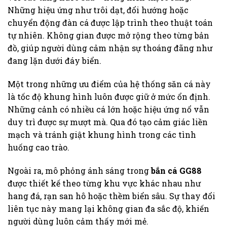
Những hiệu ứng như trôi dạt, đổi hướng hoặc
chuyển động đàn cá được lập trình theo thuật toán
tự nhiên. Không gian được mở rộng theo từng bản
đồ, giúp người dùng cảm nhận sự thoáng đãng như
đang lặn dưới đáy biển.
Một trong những ưu điểm của hệ thống săn cá này
là tốc độ khung hình luôn được giữ ở mức ổn định.
Những cảnh có nhiều cá lớn hoặc hiệu ứng nổ vẫn
duy trì được sự mượt mà. Qua đó tạo cảm giác liền
mạch và tránh giật khung hình trong các tình
huống cao trào.
Ngoài ra, mô phỏng ánh sáng trong
bắn cá GG88
được thiết kế theo từng khu vực khác nhau như
hang đá, rạn san hô hoặc thềm biển sâu. Sự thay đổi
liên tục này mang lại không gian đa sắc độ, khiến
người dùng luôn cảm thấy mới mẻ.