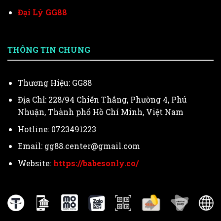
Đại Lý GG88
THÔNG TIN CHUNG
Thương Hiệu: GG88
Địa Chỉ: 228/94 Chiến Thắng, Phường 4, Phú
Nhuận, Thành phố Hồ Chí Minh, Việt Nam
Hotline: 0723491223
Email:
gg88.center@gmail.com
Website:
https://babesonly.co/