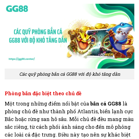
Các quỹ phòng bắn cá GG88 với độ khó tăng dần
Phòng bắn đặc biệt theo chủ đề
Một trong những điểm nổi bật của
bắn cá GG88
là
phòng chủ đề như thành phố Atlantis, biển lạnh cực
Bắc hoặc rừng san hô sâu. Mỗi chủ đề đều mang màu
sắc riêng, từ cách phối ánh sáng cho đến mô phỏng
các loài cá đặc trưng. Điều này tạo nên sự khác biệt