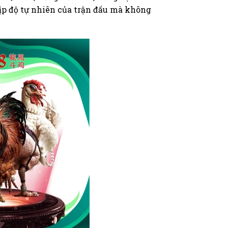
ịp độ tự nhiên của trận đấu mà không