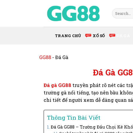
Skip
to
content
TRANG CHỦ
XỔ SỐ
ĐÁ GÀ
GG88
-
Đá Gà
Đá Gà GG8
Đá gà GG88
truyền phát rõ nét các tr
trường gà nổi tiếng, tạo nên bầu khôn
chi tiết để người xem dễ dàng quan sá
Thông Tin Bài Viết
Đá Gà GG88 – Trường Đấu Chọi Kê Khố