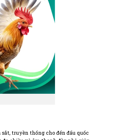
a sắt, truyền thống cho đến đấu quốc