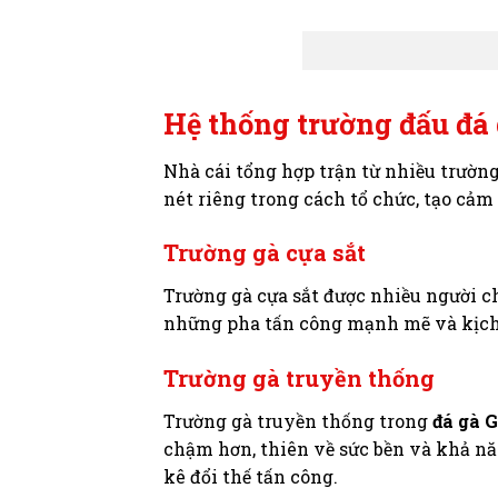
Hệ thống trường đấu đá
Nhà cái tổng hợp trận từ nhiều trườn
nét riêng trong cách tổ chức, tạo cảm
Trường gà cựa sắt
Trường gà cựa sắt được nhiều người ch
những pha tấn công mạnh mẽ và kịch t
Trường gà truyền thống
Trường gà truyền thống trong
đá gà 
chậm hơn, thiên về sức bền và khả nă
kê đổi thế tấn công.