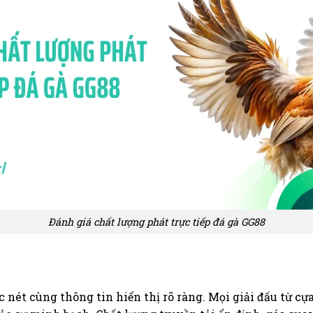
Đánh giá chất lượng phát trực tiếp đá gà GG88
 nét cùng thông tin hiển thị rõ ràng. Mọi giải đấu từ cự