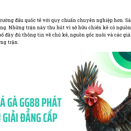
trường đấu quốc tế với quy chuẩn chuyên nghiệp hơn. Sà
g. Những trận này thu hút vì sở hữu chiến kê có nguồn 
bố đầy đủ thông tin về chủ kê, nguồn gốc nuôi và các giả
ng trận.