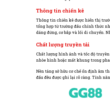
Thông tin chiến kê
Thông tin chiến kê được hiển thị trướ
tổng hợp từ trường đấu chính thức n
dáng đứng, cơ bắp và lối di chuyển. 
Chất lượng truyền tải
Chất lượng hình ảnh và tốc độ truyền 
nhòe hình hoặc mất khung trong pha 
Nền tảng sở hữu cơ chế ổn định âm th
đấu đều được ghi lại rõ ràng. Tính nă