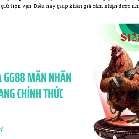
 giữ trọn vẹn. Điều này giúp khán giả cảm nhận được nh