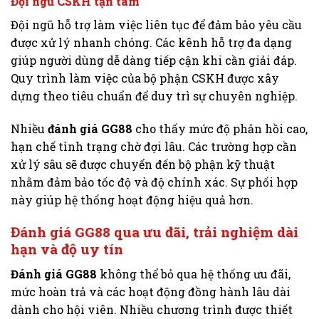
Đội ngũ CSKH tận tâm
Đội ngũ hỗ trợ làm việc liên tục để đảm bảo yêu cầu
được xử lý nhanh chóng. Các kênh hỗ trợ đa dạng
giúp người dùng dễ dàng tiếp cận khi cần giải đáp.
Quy trình làm việc của bộ phận CSKH được xây
dựng theo tiêu chuẩn để duy trì sự chuyên nghiệp.
Nhiều
đánh giá GG88
cho thấy mức độ phản hồi cao,
hạn chế tình trạng chờ đợi lâu. Các trường hợp cần
xử lý sâu sẽ được chuyển đến bộ phận kỹ thuật
nhằm đảm bảo tốc độ và độ chính xác. Sự phối hợp
này giúp hệ thống hoạt động hiệu quả hơn.
Đánh giá GG88 qua ưu đãi, trải nghiệm dài
hạn và độ uy tín
Đánh giá GG88
không thể bỏ qua hệ thống ưu đãi,
mức hoàn trả và các hoạt động đồng hành lâu dài
dành cho hội viên. Nhiều chương trình được thiết