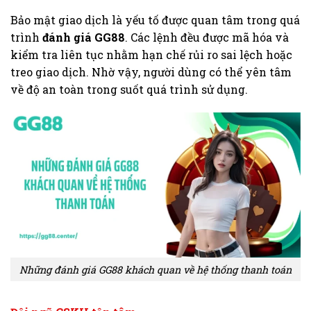
Bảo mật giao dịch là yếu tố được quan tâm trong quá
trình
đánh giá GG88
. Các lệnh đều được mã hóa và
kiểm tra liên tục nhằm hạn chế rủi ro sai lệch hoặc
treo giao dịch. Nhờ vậy, người dùng có thể yên tâm
về độ an toàn trong suốt quá trình sử dụng.
Những đánh giá GG88 khách quan về hệ thống thanh toán