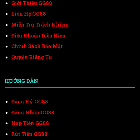
Giới Thiệu GG88
Liên Hệ GG88
Miễn Trừ Trách Nhiệm
Điều Khoản Điều Kiện
Chính Sách Bảo Mật
Quyền Riêng Tư
HƯỚNG DẪN
Đăng Ký GG88
Đăng Nhập GG88
Nạp Tiền GG88
Rút Tiền GG88