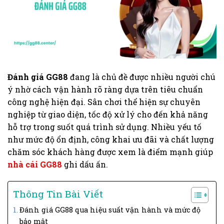
Đánh giá GG88
đang là chủ đề được nhiều người chú
ý nhờ cách vận hành rõ ràng dựa trên tiêu chuẩn
công nghệ hiện đại. Sân chơi thể hiện sự chuyên
nghiệp từ giao diện, tốc độ xử lý cho đến khả năng
hỗ trợ trong suốt quá trình sử dụng. Nhiều yếu tố
như mức độ ổn định, công khai ưu đãi và chất lượng
chăm sóc khách hàng được xem là điểm mạnh giúp
nhà cái GG88
ghi dấu ấn.
Thông Tin Bài Viết
Đánh giá GG88 qua hiệu suất vận hành và mức độ
bảo mật