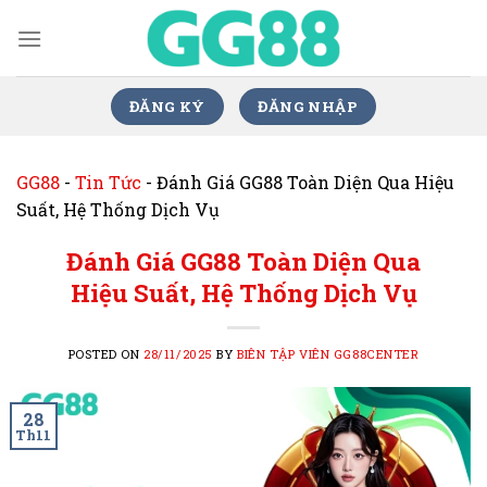
Skip
to
content
ĐĂNG KÝ
ĐĂNG NHẬP
GG88
-
Tin Tức
-
Đánh Giá GG88 Toàn Diện Qua Hiệu
Suất, Hệ Thống Dịch Vụ
Đánh Giá GG88 Toàn Diện Qua
Hiệu Suất, Hệ Thống Dịch Vụ
POSTED ON
28/11/2025
BY
BIÊN TẬP VIÊN GG88CENTER
28
Th11