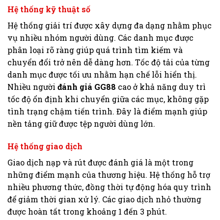
Hệ thống kỹ thuật số
Hệ thống giải trí được xây dựng đa dạng nhằm phục
vụ nhiều nhóm người dùng. Các danh mục được
phân loại rõ ràng giúp quá trình tìm kiếm và
chuyển đổi trở nên dễ dàng hơn. Tốc độ tải của từng
danh mục được tối ưu nhằm hạn chế lỗi hiển thị.
Nhiều người
đánh giá GG88
cao ở khả năng duy trì
tốc độ ổn định khi chuyển giữa các mục, không gặp
tình trạng chậm tiến trình. Đây là điểm mạnh giúp
nền tảng giữ được tệp người dùng lớn.
Hệ thống giao dịch
Giao dịch nạp và rút được đánh giá là một trong
những điểm mạnh của thương hiệu. Hệ thống hỗ trợ
nhiều phương thức, đồng thời tự động hóa quy trình
để giảm thời gian xử lý. Các giao dịch nhỏ thường
được hoàn tất trong khoảng 1 đến 3 phút.