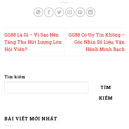
GG88 Là Gì – Vì Sao Nền
GG88 Có Uy Tín Không –
Tảng Thu Hút Lượng Lớn
Góc Nhìn Số Liệu, Vận
Hội Viên?
Hành Minh Bạch
Tìm kiếm
TÌM
KIẾM
BÀI VIẾT MỚI NHẤT