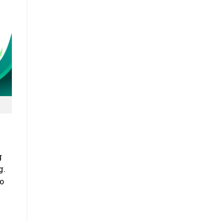
g
g.
o