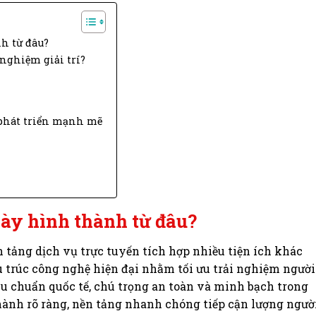
h từ đâu?
 nghiệm giải trí?
 phát triển mạnh mẽ
này hình thành từ đâu?
n tảng dịch vụ trực tuyến tích hợp nhiều tiện ích khác
u trúc công nghệ hiện đại nhằm tối ưu trải nghiệm người
êu chuẩn quốc tế, chú trọng an toàn và minh bạch trong
hành rõ ràng, nền tảng nhanh chóng tiếp cận lượng ngườ