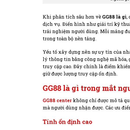
Khi phân tích sâu hơn về
GG88 là gì
,
dịch vụ. Điển hình như giải trí kỹ thu
trải nghiệm người dùng. Mỗi mảng đượ
trong toàn bộ nền tảng.
Yếu tố xây dựng nên sự uy tín của nhà
lý thông tin bằng công nghệ mã hóa, 
truy cập cao. Đây chính là điểm khiế
giữ được lượng truy cập ổn định.
GG88 là gì trong mắt ngư
GG88 center
không chỉ được mô tả qua
mà người dùng nhận được. Các ưu điểm 
Tính ổn định cao