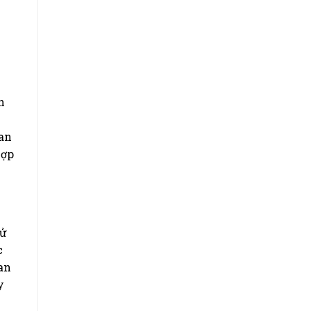
h
ì
uan
hợp
xử
c
an
y