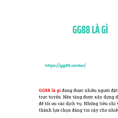
GG88 là gì
đang được nhiều người đặt 
trực tuyến. Nền tảng được xây dựng 
để tối ưu các dịch vụ. Những tiêu chí
thành lựa chọn đáng tin cậy cho nhi