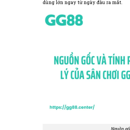
dùng lớn ngay từ ngày đầu ra mắt.
Nguồn gốc