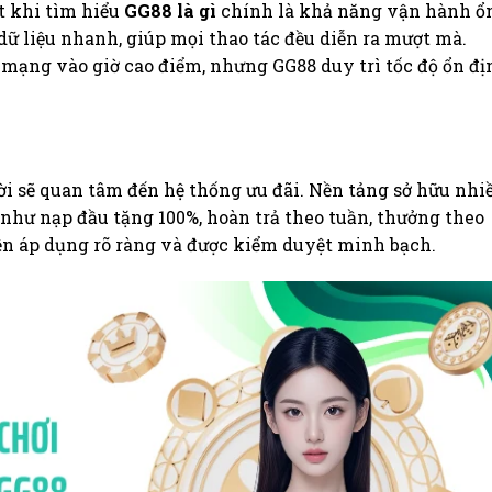
t khi tìm hiểu
GG88 là gì
chính là khả năng vận hành ổ
 dữ liệu nhanh, giúp mọi thao tác đều diễn ra mượt mà.
mạng vào giờ cao điểm, nhưng GG88 duy trì tốc độ ổn đị
ời sẽ quan tâm đến hệ thống ưu đãi. Nền tảng sở hữu nhi
hư nạp đầu tặng 100%, hoàn trả theo tuần, thưởng theo
iện áp dụng rõ ràng và được kiểm duyệt minh bạch.