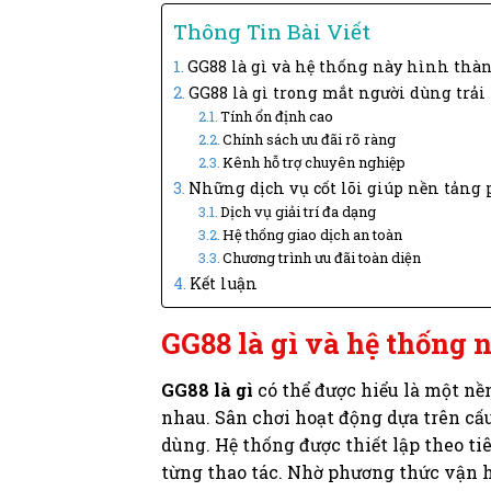
Thông Tin Bài Viết
GG88 là gì và hệ thống này hình thàn
GG88 là gì trong mắt người dùng trải
Tính ổn định cao
Chính sách ưu đãi rõ ràng
Kênh hỗ trợ chuyên nghiệp
Những dịch vụ cốt lõi giúp nền tảng
Dịch vụ giải trí đa dạng
Hệ thống giao dịch an toàn
Chương trình ưu đãi toàn diện
Kết luận
GG88 là gì và hệ thống 
GG88 là gì
có thể được hiểu là một nề
nhau. Sân chơi hoạt động dựa trên cấ
dùng.
Hệ thống được thiết lập theo ti
từng thao tác. Nhờ phương thức vận 