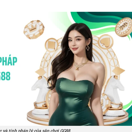
 và tính pháp lý của sân chơi GG88