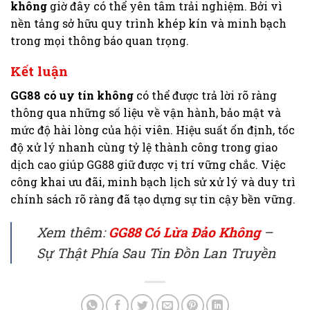
không
giờ đây có thể yên tâm trải nghiệm. Bởi vì
nền tảng sở hữu quy trình khép kín và minh bạch
trong mọi thông báo quan trọng.
Kết luận
GG88 có uy tín không
có thể được trả lời rõ ràng
thông qua những số liệu về vận hành, bảo mật và
mức độ hài lòng của hội viên. Hiệu suất ổn định, tốc
độ xử lý nhanh cùng tỷ lệ thành công trong giao
dịch cao giúp GG88 giữ được vị trí vững chắc. Việc
công khai ưu đãi, minh bạch lịch sử xử lý và duy trì
chính sách rõ ràng đã tạo dựng sự tin cậy bền vững.
Xem thêm:
GG88 Có Lừa Đảo Không
–
Sự Thật Phía Sau Tin Đồn Lan Truyền