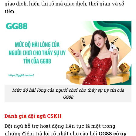
giao dịch, hiển thị rõ mã giao dịch, thời gian và số
tiền.
Mức độ hài lòng của người chơi cho thấy sự uy tín của
GG88
Đánh giá đội ngũ CSKH
Đội ngũ hỗ trợ hoạt động liên tục là một trong
những điểm trả lời rõ nhất cho câu hỏi
GG88 có uy