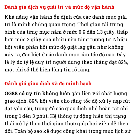
Đánh giá dịch vụ giải trí và mức độ vận hành
Khả năng vận hành ổn định của các danh mục giải
trí là minh chứng quan trọng. Thời gian tải trung
bình của từng mục nằm ở mức 0.9 đến 1.3 giây, thấp
hơn mức 2 giây của nhiều nền tảng tương tự.
Nhiều
hội viên phản hồi mức độ giật lag gần như không
xảy ra, đặc biệt ở các danh mục cần tốc độ cao. Đây
là lý do tỷ lệ duy trì người dùng theo tháng đạt 82%,
một chỉ số thể hiện lòng tin rõ ràng.
Đánh giá giao dịch và độ minh bạch
GG88 có uy tín không
luôn gắn liền với chất lượng
giao dịch. 89% hội viên cho rằng tốc độ xử lý nạp rút
đạt yêu cầu, trong đó các giao dịch nhỏ hoàn tất chỉ
trong 1 đến 3 phút.
Hệ thống tự động hiển thị trạng
thái xử lý theo thời gian thực giúp hội viên dễ theo
dõi. Toàn bộ sao kê được công khai trong mục lịch sử