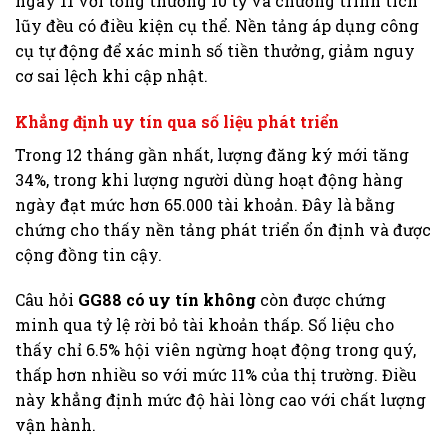
ngày 11 với tổng thưởng 10 tỷ và chương trình tích
lũy đều có điều kiện cụ thể. Nền tảng áp dụng công
cụ tự động để xác minh số tiền thưởng, giảm nguy
cơ sai lệch khi cập nhật.
Khẳng định uy tín qua số liệu phát triển
Trong 12 tháng gần nhất, lượng đăng ký mới tăng
34%, trong khi lượng người dùng hoạt động hàng
ngày đạt mức hơn 65.000 tài khoản. Đây là bằng
chứng cho thấy nền tảng phát triển ổn định và được
cộng đồng tin cậy.
Câu hỏi
GG88 có uy tín không
còn được chứng
minh qua tỷ lệ rời bỏ tài khoản thấp. Số liệu cho
thấy chỉ 6.5% hội viên ngừng hoạt động trong quý,
thấp hơn nhiều so với mức 11% của thị trường. Điều
này khẳng định mức độ hài lòng cao với chất lượng
vận hành.