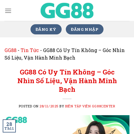
Skip
to
content
ĐĂNG KÝ
ĐĂNG NHẬP
GG88
-
Tin Tức
-
GG88 Có Uy Tín Không – Góc Nhìn
Số Liệu, Vận Hành Minh Bạch
GG88 Có Uy Tín Không – Góc
Nhìn Số Liệu, Vận Hành Minh
Bạch
POSTED ON
28/11/2025
BY
BIÊN TẬP VIÊN GG88CENTER
28
Th11