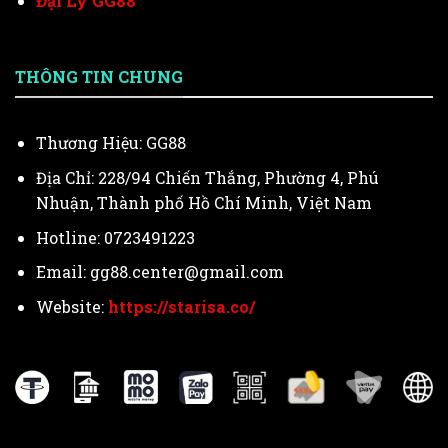
Đại Lý GG88
THÔNG TIN CHUNG
Thương Hiệu: GG88
Địa Chỉ: 228/94 Chiến Thắng, Phường 4, Phú
Nhuận, Thành phố Hồ Chí Minh, Việt Nam
Hotline: 0723491223
Email:
gg88.center@gmail.com
Website:
https://starisa.co/