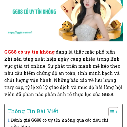
GG88 có uy tín không
đang là thắc mắc phổ biến
khi nền tảng xuất hiện ngày càng nhiều trong lĩnh
vực giải trí online. Sự phát triển mạnh mẽ kéo theo
nhu cầu kiểm chứng độ an toàn, tính minh bạch và
chất lượng vận hành. Những báo cáo về lưu lượng
truy cập, tỷ lệ xử lý giao dịch và mức độ hài lòng hội
viên đã phần nào phản ánh rõ thực lực của GG88.
Thông Tin Bài Viết
Đánh giá GG88 có uy tín không qua các tiêu chí
nền tảng