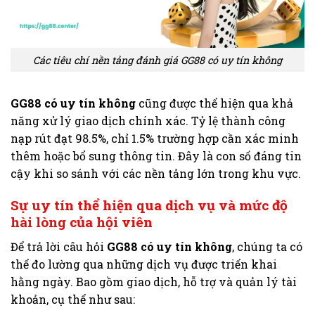
Các tiêu chí nền tảng đánh giá GG88 có uy tín không
GG88 có uy tín không
cũng được thể hiện qua khả
năng xử lý giao dịch chính xác. Tỷ lệ thành công
nạp rút đạt 98.5%, chỉ 1.5% trường hợp cần xác minh
thêm hoặc bổ sung thông tin. Đây là con số đáng tin
cậy khi so sánh với các nền tảng lớn trong khu vực.
Sự uy tín thể hiện qua dịch vụ và mức độ
hài lòng của hội viên
Để trả lời câu hỏi
GG88 có uy tín không
, chúng ta có
thể đo lường qua những dịch vụ được triển khai
hằng ngày. Bao gồm giao dịch, hỗ trợ và quản lý tài
khoản, cụ thể như sau: