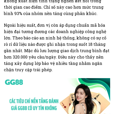
không xuất hiện tình trạng nghẽn kết nối trong
thời gian cao điểm. Chỉ số này cao hơn mức trung
bình 93% của nhóm nền tảng cùng phân khúc.
Ngoài hiệu suất, đơn vị còn áp dụng chuẩn mã hóa
hiện đại tương đương các doanh nghiệp công nghệ
lớn. Theo báo cáo an ninh hệ thống, không có sự cố
rò rỉ dữ liệu nào được ghi nhận trong suốt 18 tháng
gần nhất. Mặc dù lưu lượng giao dịch trung bình đạt
hơn 320.000 yêu cầu/ngày. Điều này cho thấy nền
tảng xây dựng lớp bảo vệ nhiều tầng nhằm ngăn
chặn truy cập trái phép.