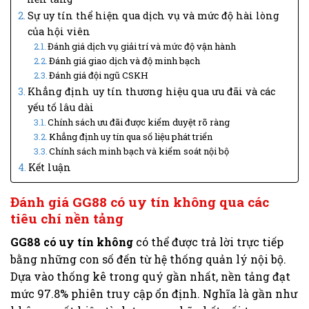
Sự uy tín thể hiện qua dịch vụ và mức độ hài lòng
của hội viên
Đánh giá dịch vụ giải trí và mức độ vận hành
Đánh giá giao dịch và độ minh bạch
Đánh giá đội ngũ CSKH
Khẳng định uy tín thương hiệu qua ưu đãi và các
yếu tố lâu dài
Chính sách ưu đãi được kiểm duyệt rõ ràng
Khẳng định uy tín qua số liệu phát triển
Chính sách minh bạch và kiểm soát nội bộ
Kết luận
Đánh giá GG88 có uy tín không qua các
tiêu chí nền tảng
GG88 có uy tín không
có thể được trả lời trực tiếp
bằng những con số đến từ hệ thống quản lý nội bộ.
Dựa vào thống kê trong quý gần nhất, nền tảng đạt
mức 97.8% phiên truy cập ổn định. Nghĩa là gần như